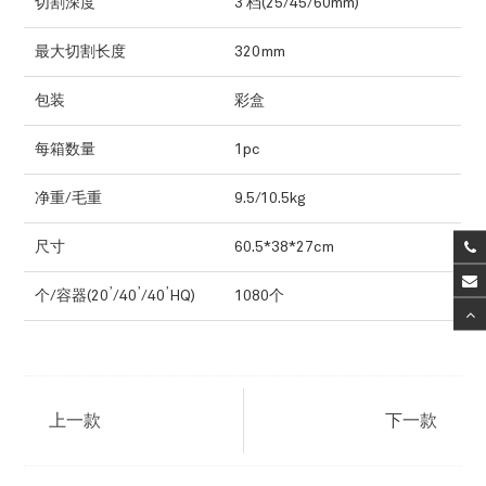
切割深度
3 档(25/45/60mm)
最大切割长度
320mm
包装
彩盒
每箱数量
1pc
净重/毛重
9.5/10.5kg
尺寸
60.5*38*27cm
,
,
,
个/容器(20
/40
/40
HQ)
1080个
上一款
下一款