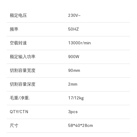
额定电压
230V~
频率
50HZ
空载转速
13000r/min
额定输入功率
900W
切割容量宽度
90mm
切割容量深度
2mm
毛重/净重.
17/12kg
QTY/CTN
3pcs
尺寸
58*40*28cm