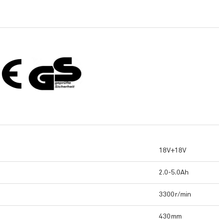
18V+18V
2.0-5.0Ah
3300r/min
430mm