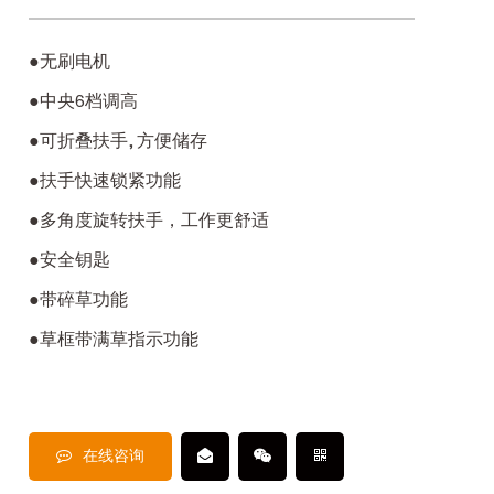
●无刷电机
●中央6档调高
●可折叠扶手, 方便储存
●扶手快速锁紧功能
●多角度旋转扶手，工作更舒适
●安全钥匙
●带碎草功能
●草框带满草指示功能
在线咨询